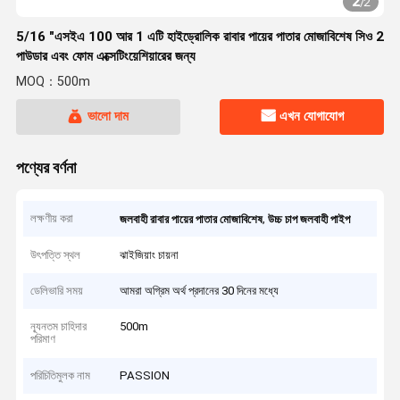
2
/
2
5/16 "এসইএ 100 আর 1 এটি হাইড্রোলিক রাবার পায়ের পাতার মোজাবিশেষ সিও 2
পাউডার এবং ফোম এক্সেটিংয়েশিয়ারের জন্য
MOQ：500m
ভালো দাম
এখন যোগাযোগ
পণ্যের বর্ণনা
লক্ষণীয় করা
,
জলবাহী রাবার পায়ের পাতার মোজাবিশেষ
উচ্চ চাপ জলবাহী পাইপ
উৎপত্তি স্থল
ঝাইজিয়াং চায়না
ডেলিভারি সময়
আমরা অগ্রিম অর্থ প্রদানের 30 দিনের মধ্যে
ন্যূনতম চাহিদার
500m
পরিমাণ
পরিচিতিমুলক নাম
PASSION