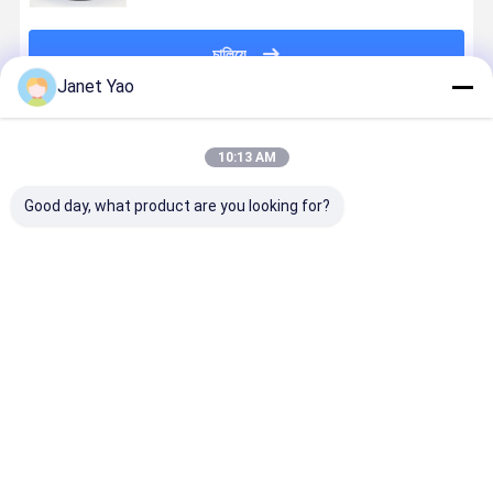
চালিয়ে
Janet Yao
প্রস্তাবিত পণ্য
10:13 AM
Good day, what product are you looking for?
EN 854 2TE
EN 853 2TE
বাস পাওয়ার স্টিয়ারিং
EN854 3T
তেল ও আবহাওয়া
উচ্চ চাপ হাইড্রোলিক
এবংauxiliary
টেক্সটাইল ব্রেডে
প্রতিরোধী কভার এবং
পায়ের পাতার
হাইড্রোলিক লাইনের
হাইড্রোলিক পায়
কাস্টমাইজযোগ্য
মোজাবিশেষ উচ্চ
জন্য মাঝারি চাপের
নালী, তেল প্রতি
দৈর্ঘ্যের সাথে
প্রসার্য শক্তি,
3TE হাইড্রোলিক
সিন্থেটিক রাবার 
ভালো দাম
ভালো দাম
ভালো দাম
ভালো দাম
টেক্সটাইল শক্তিশালী
নমনীয়তা এবং বিভিন্ন
পায়ের নালী
উচ্চ শক্তি টেক্স
হাইড্রোলিক রাবার
হাইড্রোলিক তরল
শক্তিবৃদ্ধি সহ,
পায়ের পাতার
সঙ্গে সামঞ্জস্যপূর্ণ
MSHA / CE
মোজাবিশেষ
অনুমোদিত
বাড়ি
আমাদের
আমাদের সাথে যোগাযোগ
Desktop