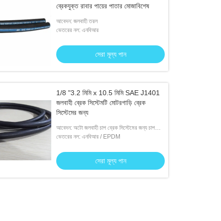
ব্রেকযুক্ত রাবার পায়ের পাতার মোজাবিশেষ
আবেদন: জলবাহী তরল
ভেতরের নল: এনবিআর
সেরা মূল্য পান
1/8 "3.2 মিমি x 10.5 মিমি SAE J1401
জলবাহী ব্রেক সিস্টেমটি মোটরগাড়ি ব্রেক
সিস্টেমের জন্য
আবেদন: অটো জলবাহী চাপ ব্রেক সিস্টেমের জন্য চাপ
সংক্রমণ হিসাবে কাজ করুন Act
ভেতরের নল: এনবিআর / EPDM
সেরা মূল্য পান