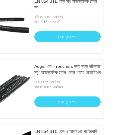
EN 854 3TE নিম্ন চাপ হাইড্রোলিক রাবার
নল
বাইরের আবরণ: এনবিআর
মাপ: 3/16" থেকে 2"
সেরা মূল্য পান
Auger এবং Trenchers জন্য সহজ পরিষ্কার
মসৃণ হাইড্রোলিক রাবার পায়ের পাতার মোজাবিশেষ
ভেতরের নল: এনবিআর
বাইরের আবরণ: এনবিআর
সেরা মূল্য পান
EN 854 3TE তেল ও আবহাওয়া প্রতিরোধী