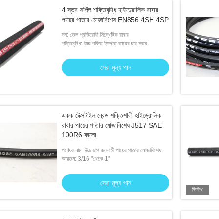
4 স্তর সর্পিল শক্তিবৃদ্ধি হাইড্রোলিক রাবার
পায়ের পাতার মোজাবিশেষ EN856 4SH 4SP
নল: তেল প্রতিরোধী সিন্থেটিক রাবার
শক্তিবৃদ্ধি: উচ্চ শক্তি ইস্পাত তারের চার স্তর
সেরা মূল্য পান
একক টেক্সটাইল ব্রেড শক্তিশালী হাইড্রোলিক
রাবার পায়ের পাতার মোজাবিশেষ J517 SAE
100R6 কালো
পণ্যের নাম: উচ্চ চাপ জলবাহী পায়ের পাতার মোজাবিশেষ
আয়তন: 3/16 "থেকে 1"
সেরা মূল্য পান
ভিডিও