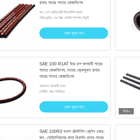
রাবার পায়ের পাতার মোজাবিশেষ
নল: তেল প্রতিরোধী সিন্থেটিক রাবার
শক্তিবৃদ্ধি: এক উচ্চ টেনসিল ইস্পাত বিনুনি
সেরা মূল্য পান
SAE 100 R1AT উচ্চ চাপ জলবাহী পায়ের
পাতার মোজাবিশেষ, তারের ব্রেকযুক্ত রাবার
পায়ের পাতার মোজাবিশেষ
আবেদন: জলবাহী তরল
বৈশিষ্ট্য: উচ্চ নমনীয়তা
সেরা মূল্য পান
ভিডিও
SAE 100R3 ডাবল টেক্সটাইল ব্রেইন এয়ার,
জল, পেট্রোলিয়ামের জন্য রিবার্সড রাবার পায়ের