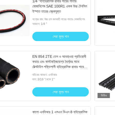
1/4 "হাইড্রোলিক রাবার পায়ের পাতার
মোজাবিশেষ SAE 100R1 একক উচ্চ টেনসিল
ইস্পাত তারের ব্রেকযুক্ত
পণ্যের নাম: উচ্চ চাপ জলবাহী পায়ের পাতার মোজাবিশেষ
আয়তন: 1/4 "
সেরা মূল্য পান
EN 854 2TE তেল ও আবহাওয়া প্রতিরোধী
কভার এবং কাস্টমাইজযোগ্য দৈর্ঘ্যের সাথে
টেক্সটাইল শক্তিশালী হাইড্রোলিক রাবার পায়ের
পাতার মোজাবিশেষ
বাইরের আবরণ: এনবিআর
মাপ: 3/16 "থেকে 1"
সেরা মূল্য পান
ভিডিও
কালো এনবিআর 1 এসএন ডিএন 8 হাইড্রোলিক