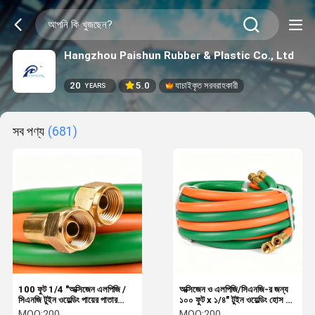
Hangzhou Paishun Rubber & Plastic Co., Ltd
20
5.0
যাচাইকৃত সরবরাহকারী
YEARS
সব পণ্য
(681)
100 ফুট 1/4 "অক্সিজেন এলপিজি /
অক্সিজেন ও এলপিজি/সিএনজি-র জন্য
সিএনজি টুইন ওয়েল্ডিং পায়ের পাতার
১০০ ফুট x ১/৪" টুইন ওয়েল্ডিং হোস –
মোজাবিশেষ ∙ 300 PSI গ্রেড টি রাবার
৩০০ পিএসআই, গ্রেড টি, ফিটিংস সহ।
MOQ:
200
MOQ:
200