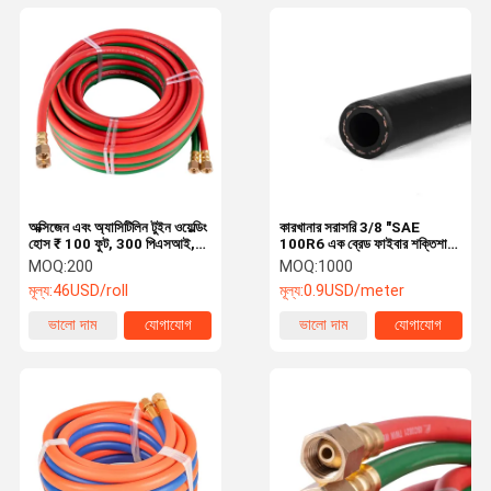
অক্সিজেন এবং অ্যাসিটিলিন টুইন ওয়েল্ডিং
কারখানার সরাসরি 3/8 "SAE
হোস ₹ 100 ফুট, 300 পিএসআই,
100R6 এক ব্রেড ফাইবার শক্তিশালী
আর-গ্রেড রাবার
হাইড্রোলিক রাবার পায়ের পাতার
MOQ:
200
MOQ:
1000
মোজাবিশেষ কাস্টম দৈর্ঘ্য মসৃণ বা
মূল্য:
46USD/roll
মূল্য:
0.9USD/meter
মোড়ানো কভার উচ্চ প্রসার্য
ভালো দাম
যোগাযোগ
ভালো দাম
যোগাযোগ