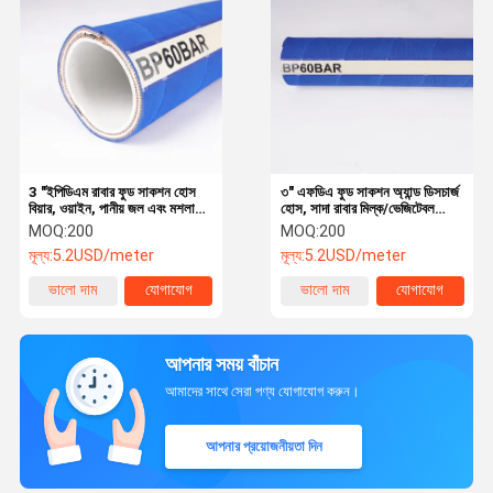
3 "ইপিডিএম রাবার ফুড সাকশন হোস
৩" এফডিএ ফুড সাকশন অ্যান্ড ডিসচার্জ
বিয়ার, ওয়াইন, পানীয় জল এবং মশলা
হোস, সাদা রাবার মিল্ক/ভেজিটেবল
স্থানান্তরের জন্য এফডিএ-অনুমোদিত
অয়েল/বেভারেজ ট্রান্সফার হোস ডেইরি
MOQ:
200
MOQ:
200
সাদা টিউব
এবং ব্রুয়ারি শিল্পের জন্য
মূল্য:
5.2USD/meter
মূল্য:
5.2USD/meter
ভালো দাম
যোগাযোগ
ভালো দাম
যোগাযোগ
আপনার সময় বাঁচান
আমাদের সাথে সেরা পণ্য যোগাযোগ করুন।
আপনার প্রয়োজনীয়তা দিন