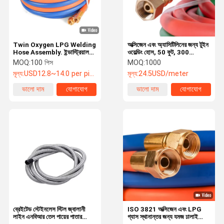
Twin Oxygen LPG Welding
অক্সিজেন এবং অ্যাসিটিলিনের জন্য টুইন
Hose Assembly. ইন্ডাস্ট্রিয়াল
ওয়েল্ডিং হোস, 50 ফুট, 300
EPDM এনবিআর গ্যাস ওয়েল্ডিং নল
পিএসআই
MOQ:
100 পিস
MOQ:
1000
কাটিয়া এবং ব্রেইজিং জন্য
মূল্য:
USD12.8~14.0 per piece
মূল্য:
24.5USD/meter
ভালো দাম
যোগাযোগ
ভালো দাম
যোগাযোগ
বাড়ি
পণ্য
ভিডিও
আমাদের সম্পর্কে
ব্রেইটেড স্টেইনলেস স্টিল জ্বালানী
ISO 3821 অক্সিজেন এবং LPG
লাইন এনবিআর তেল পায়ের পাতার
গ্যাস স্থানান্তর জন্য যমজ ঢালাই