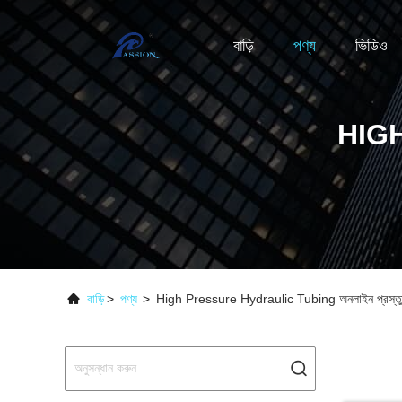
বাড়ি
পণ্য
ভিডিও
HIG
বাড়ি
>
পণ্য
>
High Pressure Hydraulic Tubing অনলাইন প্রস্ত