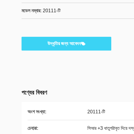
মডেল নম্বার:
20111-টি
উদ্ধৃতির জন্য আবেদন
পণ্যের বিবরণ
অংশ সংখ্যা:
20111-টি
চেহারা:
সিআর +3 ধাতুপট্টাবৃত দিয়ে দস্