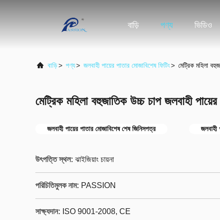
বাড়ি
পণ্য
ভিডিও
বাড়ি
>
পণ্য
>
জলবাহী পায়ের পাতার মোজাবিশেষ ফিটিং
>
মেট্রিক মহিলা বহু
মেট্রিক মহিলা বহুজাতিক উচ্চ চাপ জলবাহী পায়
জলবাহী পায়ের পাতার মোজাবিশেষ শেষ জিনিসপত্র
জলবাহী 
উৎপত্তি স্থল:
ঝাইজিয়াং চায়না
পরিচিতিমুলক নাম:
PASSION
সাক্ষ্যদান:
ISO 9001-2008, CE