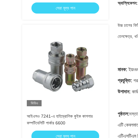
অ্যাপ্লিকেশন:
সেরা মূল্য পান
উচ্চ চাপের ফি
তেলক্ষেত্র, খন
মানক:
ইয়ংগুয
প্রযুক্তি:
গর
উপাদান:
কার
ভিডিও
পৃষ্ঠতল:
দস্তা
আইএসও 7241-এ হাইড্রোলিক কুইক কাপলার
কম্পটিবেলিটি পার্কার 6600
এটি কেবলমাত্
এটিএসটিএম ব
সেরা মূল্য পান