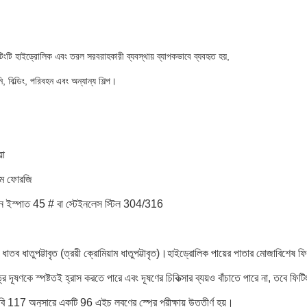
টিংটি হাইড্রোলিক এবং তরল সরবরাহকারী ব্যবস্থায় ব্যাপকভাবে ব্যবহৃত হয়,
ি, বিল্ডিং, পরিবহন এবং অন্যান্য শিল্প।
়া
ম ফোরজি
্বন ইস্পাত 45 # বা স্টেইনলেস স্টিল 304/316
 ধাতব ধাতুপট্টাবৃত (ত্রয়ী ক্রোমিয়াম ধাতুপট্টাবৃত)।হাইড্রোলিক পায়ের পাতার মোজাবিশেষ ফ
র দূষণকে স্পষ্টতই হ্রাস করতে পারে এবং দূষণের চিকিত্সার ব্যয়ও বাঁচাতে পারে না, তবে ফ
ি 117 অনুসারে একটি 96 এইচ লবণের স্প্রে পরীক্ষায় উত্তীর্ণ হয়।