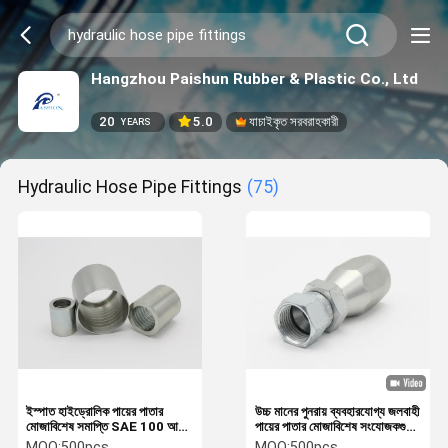
Hangzhou Paishun Rubber & Plastic Co., Ltd
20
5.0
যাচাইকৃত সরবরাহকারী
YEARS
Hydraulic Hose Pipe Fittings
(75)
ইস্পাত হাইড্রোলিক পায়ের পাতার
উচ্চ মানের পুনরায় ব্যবহারযোগ্য জলবাহী
মোজাবিশেষ সমাপ্তি SAE 100 আর
পায়ের পাতার মোজাবিশেষ সংযোজকগুলি
2 এটি / এন 853 2 এসএন
জেআইসি মহিলা থ্রেডের সাথে মানানসই
MOQ:
500pcs
MOQ:
500pcs