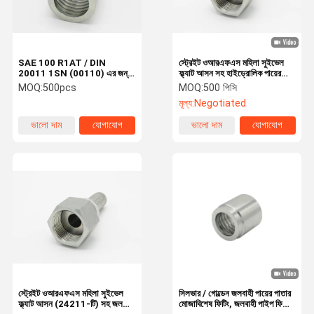
SAE 100 R1AT / DIN
স্ট্রেইট ওআরএফএস মহিলা সুইভেল
20011 1SN (00110) এর জন্য
ফ্ল্যাট আসন সহ হাইড্রোলিক পায়ের
কার্টন ইস্পাত হাইড্রোলিক পায়ের পাতার
পাতার মোজাবিশেষ সংযোগকারী
MOQ:
500pcs
MOQ:
500 পিসি
মোজাবিশেষ
মূল্য:
Negotiated
ভালো দাম
যোগাযোগ
ভালো দাম
যোগাযোগ
বাড়ি
পণ্য
ভিডিও
আমাদের সম্পর্কে
স্ট্রেইট ওআরএফএস মহিলা সুইভেল
সিলভার / গোল্ডেন জলবাহী পায়ের পাতার
ফ্ল্যাট আসন (24211-টি) সহ জলবাহী
মোজাবিশেষ ফিটিং, জলবাহী পাইপ ফিটিং