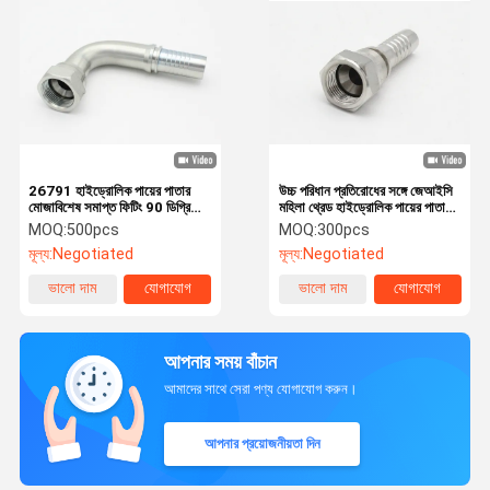
26791 হাইড্রোলিক পায়ের পাতার
উচ্চ পরিধান প্রতিরোধের সঙ্গে জেআইসি
মোজাবিশেষ সমাপ্ত ফিটিং 90 ডিগ্রি
মহিলা থ্রেড হাইড্রোলিক পায়ের পাতার
জেআইসি মহিলা 37 ডিগ্রি শঙ্কু সীল
মোজাবিশেষ সমাপ্তি
MOQ:
500pcs
MOQ:
300pcs
মূল্য:
Negotiated
মূল্য:
Negotiated
ভালো দাম
যোগাযোগ
ভালো দাম
যোগাযোগ
আপনার সময় বাঁচান
আমাদের সাথে সেরা পণ্য যোগাযোগ করুন।
আপনার প্রয়োজনীয়তা দিন