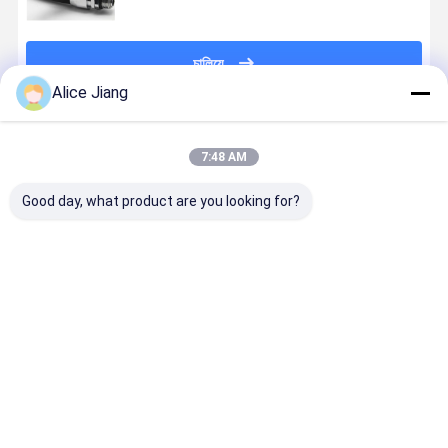
চালিয়ে
Alice Jiang
প্রস্তাবিত পণ্য
7:48 AM
Good day, what product are you looking for?
5 / 8 ইঞ্চি 3 / 4
নমনীয় রাবার
পরিষেবা স্টেশনগুলির
গ্যাসোলিন রাবার
ইঞ্চি, 1 ইঞ্চি পেট্রল
গ্যাসোলিন জ্বালানী
জন্য নিম্ন তাপমাত্রা
পরিবহন জ্বালানী
জ্বালানি সরবরাহকারী
বিতরণ পায়ের পাতার
প্রতিরোধী পেট্রোল
বিতরণকারী পায়ের
পাম্প গ্যাস স্টেশন
মোজাবিশেষ কম
পাম্প পায়ের পাতার
পাতার মোজাবিশে
জন্য সমাবেশ
তাপমাত্রা
মোজাবিশেষ
33/4 ইঞ্চি মসৃ
ভালো দাম
ভালো দাম
ভালো দাম
ভালো দাম