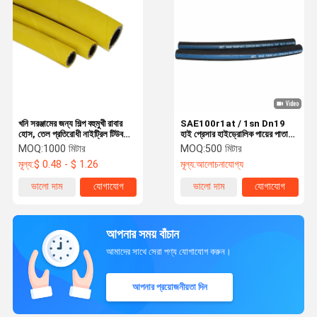
খনি সরঞ্জামের জন্য শিল্প বহুমুখী রাবার
SAE100r1at / 1sn Dn19
হোস, তেল প্রতিরোধী নাইট্রিল টিউব
হাই প্রেসার হাইড্রোলিক পায়ের পাতার
এবং উচ্চ প্রসার্য টেক্সটাইল
মোজাবিশেষ, তারের ব্রেকযুক্ত রাবার
MOQ:
1000 মিটার
MOQ:
500 মিটার
রিইনফোর্সমেন্ট সহ
পায়ের পাতার মোজাবিশেষ
মূল্য:
$ 0.48 - $ 1.26
মূল্য:
আলোচনাযোগ্য
ভালো দাম
যোগাযোগ
ভালো দাম
যোগাযোগ
আপনার সময় বাঁচান
আমাদের সাথে সেরা পণ্য যোগাযোগ করুন।
আপনার প্রয়োজনীয়তা দিন