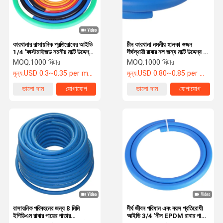
কারখানার রাসায়নিক প্রতিরোধের আইডি
চীন কারখানা নমনীয় হালকা ওজন
1/4 'কাস্টমাইজড নমনীয় মাল্টি উদ্দেশ্য
দীর্ঘস্থায়ী রাবার নল জন্য মাল্টি উদ্দেশ্য নল
EPDM রাবার পায়ের পাতার
জন্য বায়ু, তেল, জল
MOQ:
1000 মিটার
MOQ:
1000 মিটার
মোজাবিশেষ
মূল্য:
USD 0.3~0.35 per meter
মূল্য:
USD 0.80~0.85 per meter
ভালো দাম
যোগাযোগ
ভালো দাম
যোগাযোগ
বাড়ি
পণ্য
ভিডিও
আমাদের সম্পর্কে
রাসায়নিক পরিবহনের জন্য 8 মিমি
দীর্ঘ জীবন পরিধান এবং বয়স প্রতিরোধী
ইপিডিএম রাবার পায়ের পাতার
আইডি 3/4 'নীল EPDM রাবার পায়ের