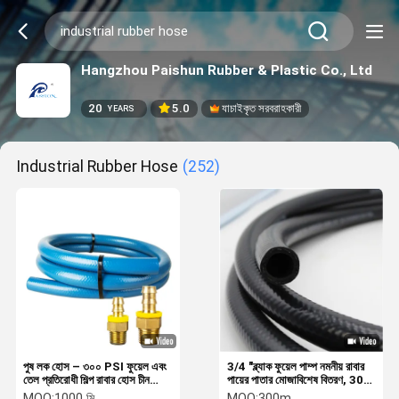
Hangzhou Paishun Rubber & Plastic Co., Ltd
20
5.0
যাচাইকৃত সরবরাহকারী
YEARS
Industrial Rubber Hose
(252)
পুষ লক হোস – ৩০০ PSI ফুয়েল এবং
3/4 "ব্ল্যাক ফুয়েল পাম্প নমনীয় রাবার
তেল প্রতিরোধী শিল্প রাবার হোস চীন
পায়ের পাতার মোজাবিশেষ বিতরণ, 30
কারখানা
বার জ্বালানী সরবরাহকারী পায়ের পাতার
MOQ:
1000 মি
MOQ:
300m