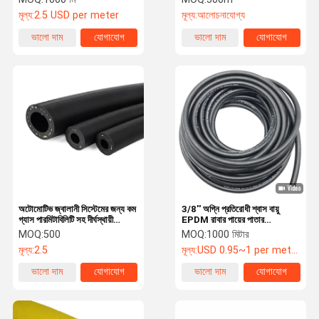
মোজাবিশেষ
মূল্য:
2.5 USD per meter
মূল্য:
আলোচনাযোগ্য
ভালো দাম
যোগাযোগ
ভালো দাম
যোগাযোগ
অটোমোটিভ জ্বালানী সিস্টেমের জন্য কম
3/8'' অগ্নি প্রতিরোধী শ্বাস বায়ু
গ্যাস পারমিটাবিলিটি সহ দীর্ঘস্থায়ী
EPDM রাবার পায়ের পাতার
এলপিজি সিএনজি রাবার নল
মোজাবিশেষ 300psi মানুষের শ্বাস
MOQ:
500
MOQ:
1000 মিটার
জন্য
মূল্য:
2.5
মূল্য:
USD 0.95~1 per meter
ভালো দাম
যোগাযোগ
ভালো দাম
যোগাযোগ