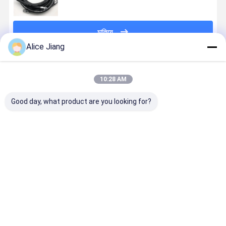
চালিয়ে
Alice Jiang
প্রস্তাবিত পণ্য
10:28 AM
Good day, what product are you looking for?
5 / 8 ইঞ্চি 3 / 4
নমনীয় রাবার
পরিষেবা স্টেশনগুলির
গ্যাসোলিন রাবার
ইঞ্চি, 1 ইঞ্চি পেট্রল
গ্যাসোলিন জ্বালানী
জন্য নিম্ন তাপমাত্রা
পরিবহন জ্বালানী
জ্বালানি সরবরাহকারী
বিতরণ পায়ের পাতার
প্রতিরোধী পেট্রোল
বিতরণকারী পায়ের
পাম্প গ্যাস স্টেশন
মোজাবিশেষ কম
পাম্প পায়ের পাতার
পাতার মোজাবিশে
জন্য সমাবেশ
তাপমাত্রা
মোজাবিশেষ
33/4 ইঞ্চি মসৃ
ভালো দাম
ভালো দাম
ভালো দাম
ভালো দাম