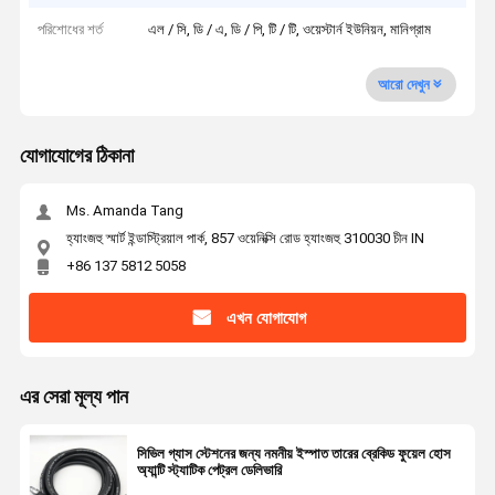
পরিশোধের শর্ত
এল / সি, ডি / এ, ডি / পি, টি / টি, ওয়েস্টার্ন ইউনিয়ন, মানিগ্রাম
আরো দেখুন
যোগাযোগের ঠিকানা
Ms. Amanda Tang
হ্যাংজহু স্মার্ট ইন্ডাস্ট্রিয়াল পার্ক, 857 ওয়েনিক্সি রোড হ্যাংজহু 310030 চীন IN
+86 137 5812 5058
এখন যোগাযোগ
এর সেরা মূল্য পান
সিভিল গ্যাস স্টেশনের জন্য নমনীয় ইস্পাত তারের ব্রেকিড ফুয়েল হোস
অ্যান্টি স্ট্যাটিক পেট্রল ডেলিভারি