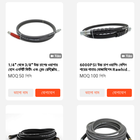
1/4" থেকে 3/8" উচ্চ চাপের ওয়াশার
6000PSI উচ্চ চাপ ওয়াশিং মেশিন
হোস এনপিটি ফিটিং এবং বেন্ড রেস্ট্রিক্টর
পায়ের পাতার মোজাবিশেষ Rawhide
সহ
পৃষ্ঠ
MOQ:
50 পিসি
MOQ:
100 পিসি
ভালো দাম
যোগাযোগ
ভালো দাম
যোগাযোগ