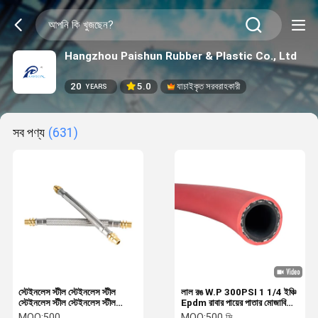
Hangzhou Paishun Rubber & Plastic Co., Ltd
20
5.0
যাচাইকৃত সরবরাহকারী
YEARS
সব পণ্য
(631)
স্টেইনলেস স্টীল স্টেইনলেস স্টীল
লাল রঙ W.P 300PSI 1 1/4 ইঞ্চি
স্টেইনলেস স্টীল স্টেইনলেস স্টীল
Epdm রাবার পায়ের পাতার মোজাবিশেষ
স্টেইনলেস স্টীল স্টীল স্টীল স্টীল স্টীল
বায়ু এবং জল বহুমুখী সাধারণ উদ্দেশ্য
MOQ:
500
MOQ:
500 মি