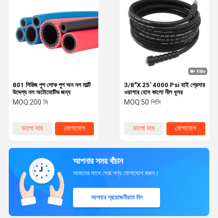
801 সিরিজ পুশ লোক পুশ অন নল মাল্টি
3/8"X 25' 4000 Psi হাই প্রেসার
উদ্দেশ্য নল অটোমোটিভ জন্য
ওয়াশার হোস কালো নীল ধূসর
MOQ:
200 মি
MOQ:
50 পিসি
ভালো দাম
যোগাযোগ
ভালো দাম
যোগাযোগ
আপনার সময় বাঁচান
আমাদের সাথে সেরা পণ্য যোগাযোগ করুন।
আপনার প্রয়োজনীয়তা দিন