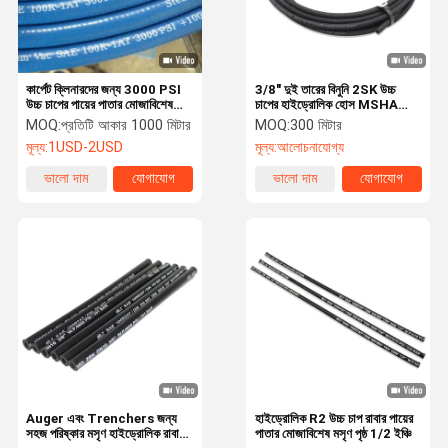
কার্পেট ক্লিনারদের জন্য 3000 PSI
3/8" দুই তারের বিনুনি 2SK উচ্চ
উচ্চ চাপের পায়ের পাতার মোজাবিশেষ
চাপের হাইড্রোলিক হোস MSHA
মসৃণ নীল
অনুমোদিত
MOQ:
প্রতিটি আকার 1000 মিটার
MOQ:
300 মিটার
মূল্য:
1USD-2USD
মূল্য:
আলোচনাযোগ্য
ভালো দাম
যোগাযোগ
ভালো দাম
যোগাযোগ
বাড়ি
পণ্য
ভিডিও
আমাদের সম্পর্কে
Auger এবং Trenchers জন্য
হাইড্রোলিক R2 উচ্চ চাপ রাবার পায়ের
সহজ পরিষ্কার মসৃণ হাইড্রোলিক রাবার
পাতার মোজাবিশেষ মসৃণ পৃষ্ঠ 1/2 ইঞ্চি