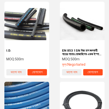
I.D.
EN 853 1SN উচ্চ চাপ জলবাহী
পায়ের পাতার মোজাবিশেষ একক ইস্পাত
তারের শক্তিবৃদ্ধি
MOQ:
500m
MOQ:
500m
মূল্য:
Negotiated
ভালো দাম
যোগাযোগ
ভালো দাম
যোগাযোগ