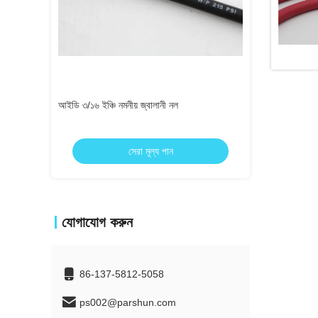
আইডি 3/4 ইঞ্চি ব্লু নমনীয় জ্বালানীর সরবরাহকারী গ্যাস
ফাইবার ব্লেড ফ্লেক্সিব
স্টেশনের জন্য পায়ের পাতার মোজাবিশেষ একক তারের
সেরা মূল্য পান
স
যোগাযোগ করুন
86-137-5812-5058
ps002@parshun.com