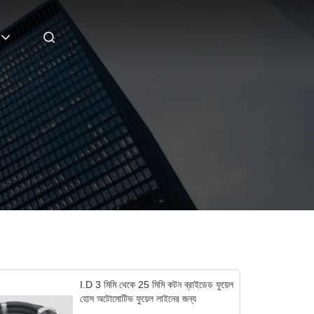
I.D 3 মিমি থেকে 25 মিমি কটন ব্রাইডেড ফুয়েল
হোস অটোমোটিভ ফুয়েল লাইনের জন্য