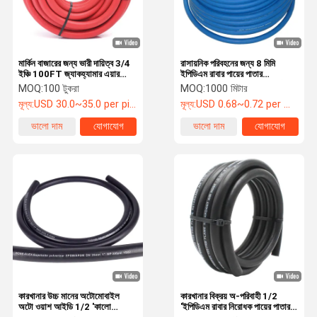
মার্কিন বাজারের জন্য ভারী দায়িত্ব 3/4
রাসায়নিক পরিবহনের জন্য 8 মিমি
ইঞ্চি 100FT জ্যাকহ্যামার এয়ার
ইপিডিএম রাবার পায়ের পাতার
পায়ের পাতার মোজাবিশেষ
মোজাবিশেষ ক্ষয়কারী তরল প্রতিরোধী
MOQ:
100 টুকরা
MOQ:
1000 মিটার
মূল্য:
USD 30.0~35.0 per piece
মূল্য:
USD 0.68~0.72 per meter
ভালো দাম
যোগাযোগ
ভালো দাম
যোগাযোগ
বাড়ি
পণ্য
ভিডিও
আমাদের সম্পর্কে
কারখানার উচ্চ মানের অটোমোবাইল
কারখানার বিক্রয় অ-পরিবাহী 1/2
অটো ওয়াশ আইডি 1/2 'কালো
'ইপিডিএম রাবার নিরোধক পায়ের পাতার