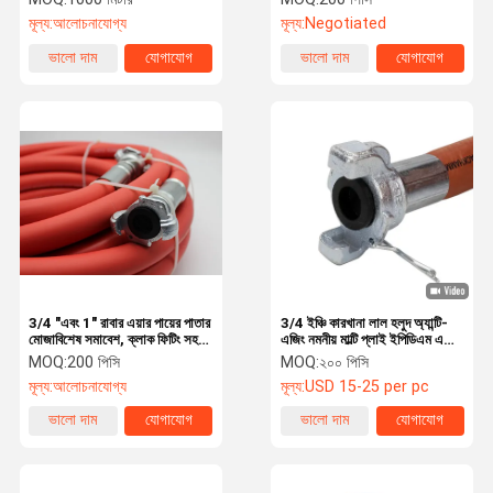
মূল্য:
আলোচনাযোগ্য
মূল্য:
Negotiated
ভালো দাম
যোগাযোগ
ভালো দাম
যোগাযোগ
3/4 "এবং 1" রাবার এয়ার পায়ের পাতার
3/4 ইঞ্চি কারখানা লাল হলুদ অ্যান্টি-
মোজাবিশেষ সমাবেশ, ক্লাক ফিটিং সহ
এজিং নমনীয় মাল্টি প্লাই ইপিডিএম এয়ার
জ্যাক হামার পায়ের পাতার মোজাবিশেষ
জ্যাকহ্যামার কম্প্রেসার ইলেকট্রিক
MOQ:
200 পিসি
MOQ:
২০০ পিসি
ড্রিল রাবার পায়ের পাতার মোজাবিশেষ
মূল্য:
আলোচনাযোগ্য
মূল্য:
USD 15-25 per pc
ভালো দাম
যোগাযোগ
ভালো দাম
যোগাযোগ