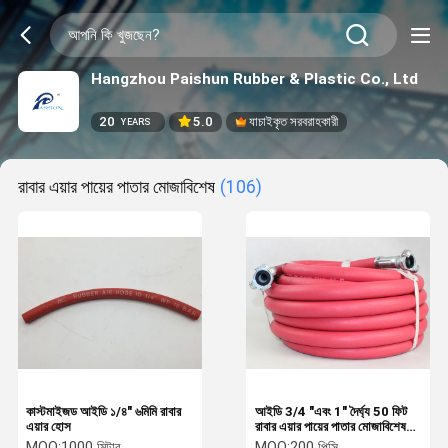
Hangzhou Paishun Rubber & Plastic Co., Ltd
20
5.0
যাচাইকৃত সরবরাহকারী
YEARS
রাবার এয়ার পায়ের পাতার মোজাবিশেষ
(106)
কাস্টমাইজড আইডি ১/৪" ৬মিমি রাবার
আইডি 3/4 "এবং 1" দৈর্ঘ্য 50 ফিট
এয়ার হোস
রাবার এয়ার পায়ের পাতার মোজাবিশেষ
জ্যাকহ্যামার 2 এমপিএ কাজের চাপ
MOQ:
1000 মিটার
MOQ:
200 পিসি