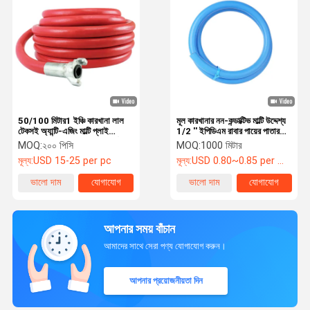
50/100 মিটার1 ইঞ্চি কারখানা লাল
মূল কারখানার নন-কন্ডাক্টিভ মাল্টি উদ্দেশ্য
টেকসই অ্যান্টি-এজিং মাল্টি প্লাই
1/2 '' ইপিডিএম রাবার পায়ের পাতার
ইপিডিএম এয়ার জ্যাকহ্যামার নল যৌগিক
মোজাবিশেষ শিল্প, কৃষি, জল, তেল এবং
MOQ:
২০০ পিসি
MOQ:
1000 মিটার
কম্প্রেসার বৈদ্যুতিক ড্রিল
বায়ু স্থানান্তর অ্যাপ্লিকেশন জন্য
মূল্য:
USD 15-25 per pc
মূল্য:
USD 0.80~0.85 per meter
নমনীয়
ভালো দাম
যোগাযোগ
ভালো দাম
যোগাযোগ
আপনার সময় বাঁচান
আমাদের সাথে সেরা পণ্য যোগাযোগ করুন।
আপনার প্রয়োজনীয়তা দিন