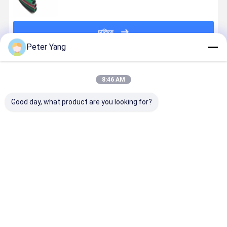
চালিয়ে
Peter Yang
প্রস্তাবিত পণ্য
8:46 AM
Good day, what product are you looking for?
ফাইবার ব্রেইটেড
EPDM সিন্থেটিক
উচ্চ চাপ ৩০০
ইপিডিএম সিনথেট
রিইনফোর্সমেন্ট সহ
রাবার এবং 300
পিএসআই টুইন
রাবার টুইন ওয়েল্ড
ভারী দায়িত্ব টুইন
PSI ওয়ার্কিং প্রেসার
ওয়েল্ডিং হোস নমনীয়
হোস 300
ওয়েল্ডিং পায়ের পাতার
সহ ইন্ডাস্ট্রিয়াল
রাবার নির্মাণ এবং
পিএসআই ওয়ার্কি
মোজাবিশেষ এবং
ওয়েল্ডিংয়ের জন্য
চলনযোগ্য পিতলের
এবং নির্মাণ সাইট
ভালো দাম
ভালো দাম
ভালো দাম
ভালো দাম
অক্সিজেন অ্যাসিটিলিন
কাস্টম দৈর্ঘ্যের টুইন
ফিটিংস সহ
জন্য আইএসও
অ্যাপ্লিকেশনগুলির
ওয়েল্ডিং হোস
3821 সার্টিফি
জন্য EN ISO
সহ
3821 শংসাপত্র