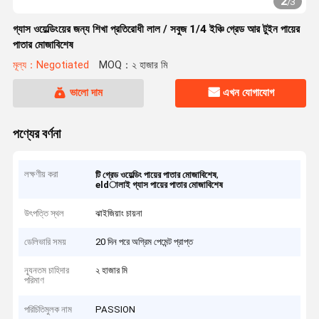
2
/
3
গ্যাস ওয়েল্ডিংয়ের জন্য শিখা প্রতিরোধী লাল / সবুজ 1/4 ইঞ্চি গ্রেড আর টুইন পায়ের
পাতার মোজাবিশেষ
মূল্য：Negotiated
MOQ：২ হাজার মি
ভালো দাম
এখন যোগাযোগ
পণ্যের বর্ণনা
লক্ষণীয় করা
,
টি গ্রেড ওয়েল্ডিং পায়ের পাতার মোজাবিশেষ
eldালাই গ্যাস পায়ের পাতার মোজাবিশেষ
উৎপত্তি স্থল
ঝাইজিয়াং চায়না
ডেলিভারি সময়
20 দিন পরে অগ্রিম পেমেন্ট প্রাপ্ত
ন্যূনতম চাহিদার
২ হাজার মি
পরিমাণ
পরিচিতিমুলক নাম
PASSION