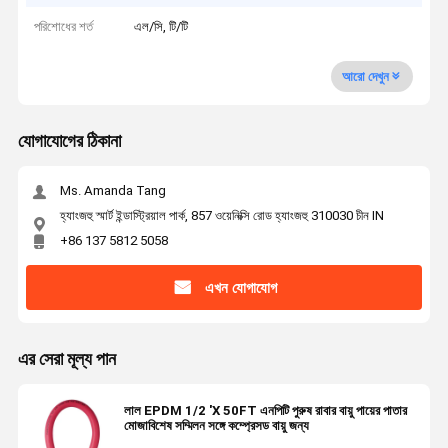
পরিশোধের শর্ত
এল/সি, টি/টি
আরো দেখুন
যোগাযোগের ঠিকানা
Ms. Amanda Tang
হ্যাংজহু স্মার্ট ইন্ডাস্ট্রিয়াল পার্ক, 857 ওয়েনিক্সি রোড হ্যাংজহু 310030 চীন IN
+86 137 5812 5058
এখন যোগাযোগ
এর সেরা মূল্য পান
লাল EPDM 1/2 'X 50FT এনপিটি পুরুষ রাবার বায়ু পায়ের পাতার
মোজাবিশেষ সম্মিলন সঙ্গে কম্প্রেসড বায়ু জন্য