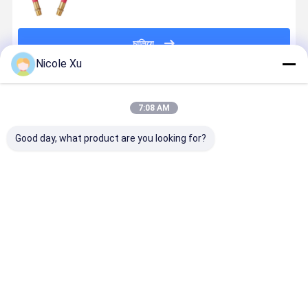
চালিয়ে
Nicole Xu
প্রস্তাবিত পণ্য
7:08 AM
Good day, what product are you looking for?
শ্বাসযন্ত্রের জন্য উচ্চ
ইপিডিএম ডুব ডুব
উচ্চ মানের
খনির জন্য ভারী
চাপ EPDM ডাইভিং
শ্বাস প্রশ্বাসের বায়ু
মাল্টিপারপাস এয়ার/
দায়িত্ব হলুদ মাল্ট
এয়ার হোস ১২০ বার
পায়ের পাতার
ওয়াটার হোস বিভিন্ন
ফাংশন রাবার নল
বার্স্ট মেরিন গ্রেড
মোজাবিশেষ 120
আকারে ১/৪"-১"
রাবার হোস
বার অক্সিজেন হিলিয়াম
দক্ষিণ আমেরিকায় শিল্প
ভালো দাম
ভালো দাম
ভালো দাম
ভালো দাম
নাইট্রোজেন গ্যাস
ব্যবহারের জন্য
জন্য চাপ ফাটল