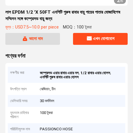
2
/
6
লাল EPDM 1/2 'X 50FT এনপিটি পুরুষ রাবার বায়ু পায়ের পাতার মোজাবিশেষ
সম্মিলন সঙ্গে কম্প্রেসড বায়ু জন্য
মূল্য：USD7.5~10.0 per piece
MOQ：100 টুকরা
ভালো দাম
এখন যোগাযোগ
পণ্যের বর্ণনা
লক্ষণীয় করা
,
,
কম্প্রেসড এয়ার রাবার এয়ার নল
1/2 রাবার এয়ার হোলস
এনপিটি পুরুষ রাবার এয়ার হোলস
উৎপত্তি স্থল
ঝেজিয়াং, চীন
ডেলিভারি সময়
30 কর্মদিবস
ন্যূনতম চাহিদার
100 টুকরা
পরিমাণ
পরিচিতিমুলক নাম
PASSIONCO HOSE