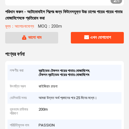
3
/
5
পরিধান করুন - অটোমোবাইল শিল্পের জন্য ফিটনেসযুক্ত উচ্চ চাপের পায়ের পায়ের পাতার
মোজাবিশেষকে প্রতিরোধ করা
মূল্য：আলোচনাযোগ্য
MOQ：200m
ভালো দাম
এখন যোগাযোগ
পণ্যের বর্ণনা
লক্ষণীয় করা
,
ব্রাইডেড টেফলন পায়ের পাতার মোজাবিশেষ
টেফলন ব্রাইডেড পায়ের পাতার মোজাবিশেষ
উৎপত্তি স্থল
ঝাইজিয়াং চায়না
ডেলিভারি সময়
আমরা উন্নত অর্থ প্রদানের পরে 25 দিনের মধ্যে।
ন্যূনতম চাহিদার
200m
পরিমাণ
পরিচিতিমুলক নাম
PASSION