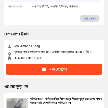
পরিশোধের শর্ত
এল / সি, টি / টি, ওয়েস্টার্ন ইউনিয়ন, মানিগ্রাম
আরো দেখুন
যোগাযোগের ঠিকানা
Ms. Amanda Tang
হ্যাংজহু স্মার্ট ইন্ডাস্ট্রিয়াল পার্ক, 857 ওয়েনিক্সি রোড হ্যাংজহু 310030 চীন IN
+86 137 5812 5058
এখন যোগাযোগ
এর সেরা মূল্য পান
পরিধান করুন - অটোমোবাইল শিল্পের জন্য ফিটনেসযুক্ত উচ্চ চাপের পায়ের
পায়ের পাতার মোজাবিশেষকে প্রতিরোধ করা