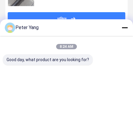
চালিয়ে
Peter Yang
প্রস্তাবিত পণ্য
8:24 AM
Good day, what product are you looking for?
উচ্চ কর্মক্ষমতার জন্য
উচ্চ তাপমাত্রা
বাণিজ্যিক ইস্ত্রি
বড় শিল্প লোহা সর
AN ফিটিংস এবং
প্রতিরোধের এবং
সিস্টেমের জন্য উচ্চ
জন্য নমনীয় 
স্টেইনলেস স্টিল
কাস্টমাইজেশন বিকল্প
চাপ PTFE বাষ্প
বাষ্প পায়ের পাতা
ব্রেড সহ কাস্টম
সহ স্টেইনলেস স্টিল
স্থানান্তর পায়ের নালী
মোজাবিশেষ
PTFE টার্বো তেল
ব্রেড PTFE টার্বো
ভালো দাম
ভালো দাম
ভালো দাম
ভালো দাম
হোস
তেল পাইপ
অ্যাসেম্বলি