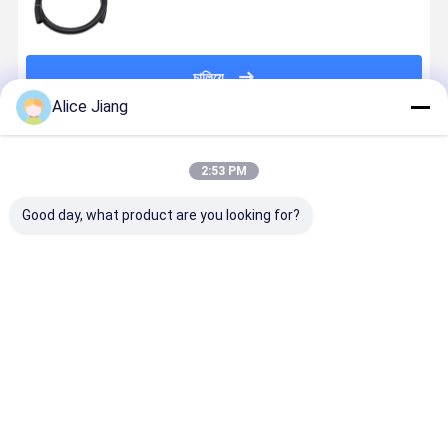
চালিয়ে
Alice Jiang
প্রস্তাবিত পণ্য
2:53 PM
Good day, what product are you looking for?
ফাইবার ব্লেড
আইডি ৩/১৬ ইঞ্চি
SAE J30 R7
SAE J30R1
ফ্লেক্সিবল রাবার নল
নমনীয় জ্বালানী নল
অটোমোটিভ ফুয়েল
জ্বালানী পায়ের 
লাইন | নমনীয়
মোজাবিশেষ
পলিয়েস্টার-সংবলিত
পেট্রোল ও তেলবাহী
ভালো দাম
ভালো দাম
ভালো দাম
ভালো দাম
হোস