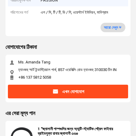
পরিচিতিমুলক নাম
PASSION
পরিশোধের শর্ত
এল / সি, টি / টি, ডি / পি, ওয়েস্টার্ন ইউনিয়ন, মানিগ্রাম
আরো দেখুন
যোগাযোগের ঠিকানা
Ms. Amanda Tang
হ্যাংজহু স্মার্ট ইন্ডাস্ট্রিয়াল পার্ক, 857 ওয়েনিক্সি রোড হ্যাংজহু 310030 চীন IN
+86 137 5812 5058
এখন যোগাযোগ
এর সেরা মূল্য পান
1 "জ্বালানী পাম্পগুলির জন্য অ্যান্টি-স্ট্যাটিক পেট্রল ফাইবার
ব্রাইডযুক্ত রাবার জ্বালানী ose