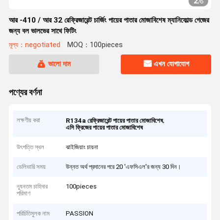
2
/
6
আর -410 / আর 32 রেফ্রিজারেন্ট চার্জিং পায়ের পাতার মোজাবিশেষ ম্যানিফোল্ড গেজের
জন্য বল ভালভের সাথে ফিটিং
মূল্য：negotiated
MOQ：100pieces
ভালো দাম
এখন যোগাযোগ
পণ্যের বর্ণনা
লক্ষণীয় করা
,
R134a রেফ্রিজারেন্ট পায়ের পাতার মোজাবিশেষ
এসি ফ্রিজের পায়ের পাতার মোজাবিশেষ
উৎপত্তি স্থল
ঝাইজিয়াং চায়না
ডেলিভারি সময়
উন্নত অর্থ প্রদানের পরে 20 'এফসিএল'র জন্য 30 দিন।
ন্যূনতম চাহিদার
100pieces
পরিমাণ
পরিচিতিমুলক নাম
PASSION