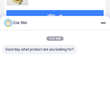
চালিয়ে
Zoe Wei
প্রস্তাবিত পণ্য
5:31 AM
Good day, what product are you looking for?
এসি রেফ্রিজারেন্ট
নমনীয় এসি গ্যাস
R410a এয়ার
R12 SAE
ফিলিং HVAC
হলুদ HVAC
কন্ডিশনার জন্য রেড
J2196 স্ট্যান্ডা
R134a চার্জিং হোস
রেফ্রিজারেন্ট চার্জিং
হলুদ নীল রাবার
রাবার রেফ্রিজারেন্
36" 60" 72"
হোস R12 R22
রেফ্রিজারেন্ট চার্জিংয়ের
চার্জিং পায়ের পাত
R134a R410a
পায়ের পাতার
মোজাবিশেষ এন
ভালো দাম
ভালো দাম
ভালো দাম
ভালো দাম
মোজাবিশেষ
মিশ্রণ